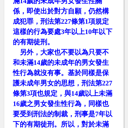
滿
14
歲的未成年男女發生性關
係，即使出於對方自願，仍然構
成犯罪，刑法第
227
條第
1
項規定
這樣的行為要處
3
年以上
10
年以下
的有期徒刑。
另外，大家也不要以為只要不
和未滿
14
歲的未成年的男女發生
性行為就沒有事。基於同樣是保
護未成年男女的思想，刑法第
227
條第
3
項也規定，與
14
歲以上未滿
16
歲之男女發生性行為，同樣也
要受到刑法的制裁，刑事是
7
年以
下的有期徒刑。所以，對於未滿