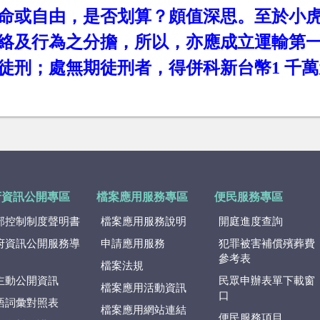
命或自由，是否划算？頗值深思。至於小
絡及行為之分擔，所以，亦應成立運輸第
徒刑；處無期徒刑者，得併科新台幣
1
千萬
府資訊公開專區
檔案應用服務專區
便民服務專區
部控制制度聲明書
檔案應用服務說明
開庭進度查詢
府資訊公開服務導
申請應用服務
犯罪被害補償殯葬費
參考表
檔案法規
主動公開資訊
民眾申辦表單下載窗
檔案應用活動資訊
口
語詞彙對照表
檔案應用網站連結
便民服務項目