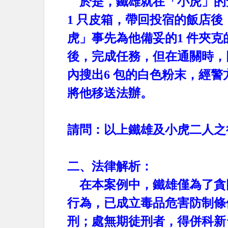
於是，鐵雄就在「小虎」的
1
只皮箱，帶回投宿的飯店後
虎」事先為他備妥的
1
件夾克
後，完成任務，但在通關時，
內搜出
6
包的白色粉末，經警
將他移送法辦。
請問：以上鐵雄及小虎二人之
二、法律解析：
在本案例中，鐵雄僅為了貪
行為，已成立毒品危害防制條
刑；處無期徒刑者，得併科新