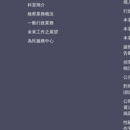
個
科室簡介
行
檢察業務概況
本
一般行政業務
本
未來工作之展望
本
為民服務中心
媒
告
偵
檢
公
對
(
公
避
揭
性
作