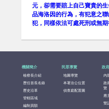
元，卻需要賠上自己寶貴的生
品海洛因的行為，有犯意之聯
犯，同樣依法可處死刑或無期
機關簡介
民眾導覽
政
檢察長介紹
地圖導覽
內
歷任首長名錄
本署洽公位置
政
覽
歷史沿革
偵查庭配置圖
應
管轄區域
雙
編制員額