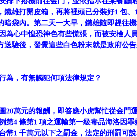
安排下搭機前往金門，並依指示在某餐廳
，鐵雄打開皮箱，再將裡頭已分裝好
1
包、
的暗袋內。第二天一大早，鐵雄隨即趕往機
因為心中惶恐神色有些慌張，而被安檢人
方送驗後，發覺這些白色粉末就是政府公告
行為，有無觸犯何項法律規定？
圖
20
萬元的報酬，即答應小虎幫忙從金門
例第
4
條第
1
項之運輸第一級毒品海洛因罪
台幣
1
千萬元以下之罰金，法定的刑罰可說