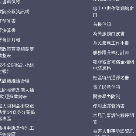
人資料保護
線上申辦作業網站窗
政院公報資訊網
口
署預算書
首長信箱
署決算書
為民服務白皮書
署會計月報
為民服務工作手冊
體政策宣導相關廣
服務躍升執行計畫
彙整表
犯罪被害補償金相關
查不公開檢討小組
申請表格
討報告
轄區特約通譯名冊
共設施維護管理
電子民意信箱
民間團體及個人補
捐)助經費彙總表
醫療暴力防制
職人員利益衝突迴
使用通譯聲請書
法第14條身分關係
常見刑事訴訟程序問
露專區
答
騷擾申訴及性別工
被害人刑事訴訟資訊
平等專區