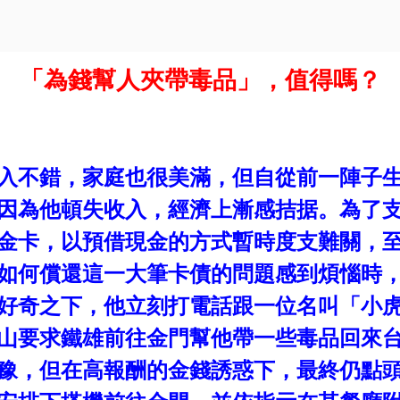
「為錢幫人夾帶毒品」，值得嗎？
入不錯，家庭也很美滿，但自從前一陣子
因為他頓失收入，經濟上漸感拮据。為了
金卡，以預借現金的方式暫時度支難關，
如何償還這一大筆卡債的問題感到煩惱時
好奇之下，他立刻打電話跟一位名叫「小
山要求鐵雄前往金門幫他帶一些毒品回來
豫，但在高報酬的金錢誘惑下，最終仍點