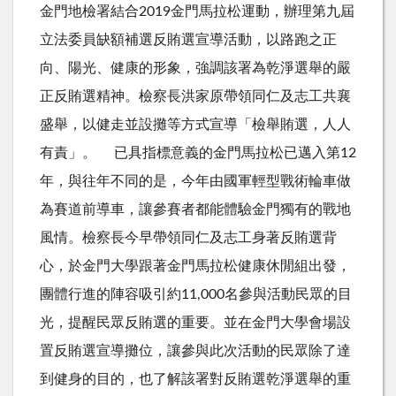
金門地檢署結合2019金門馬拉松運動，辦理第九屆
立法委員缺額補選反賄選宣導活動，以路跑之正
向、陽光、健康的形象，強調該署為乾淨選舉的嚴
正反賄選精神。檢察長洪家原帶領同仁及志工共襄
盛舉，以健走並設攤等方式宣導「檢舉賄選，人人
有責」。 已具指標意義的金門馬拉松已邁入第12
年，與往年不同的是，今年由國軍輕型戰術輪車做
為賽道前導車，讓參賽者都能體驗金門獨有的戰地
風情。檢察長今早帶領同仁及志工身著反賄選背
心，於金門大學跟著金門馬拉松健康休閒組出發，
團體行進的陣容吸引約11,000名參與活動民眾的目
光，提醒民眾反賄選的重要。並在金門大學會場設
置反賄選宣導攤位，讓參與此次活動的民眾除了達
到健身的目的，也了解該署對反賄選乾淨選舉的重