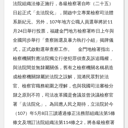
法院組織法修正施行，各級檢察署自昨（二十五）
日起正式「去法院化」，開啟中立專業檢察司法體
系新紀元。另外，107年地方公職人員選舉將於11
月24日舉行投票，福建金門地方檢察署昨日上午與
全國同步舉行「查察賄選及暴力執行小組」揭牌儀
式，正式啟動選舉查察工作。 金門地檢署指出，
檢察機關對應法院獨立行使犯罪偵查及訴追職權，
與法院間並無隸屬關係，舊有之檢察機關名稱易造
成檢察機關隸屬於法院之誤解，混淆民眾對於法
官、檢察官職務範圍之理解，也與我國司法審檢分
隸之原則不符，司法改革國是會議並曾決議檢察官
署「去法院化」。為回應人民之期待，立法院於今
（107）年5月8日三讀通過修正法務部組織法第5條
條文及增訂法院組織法第114條之2，將各級檢察署