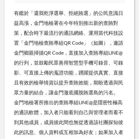
有鑑於「還我乾淨選舉、拒絕賄選」的公民意識日
益高漲，金門地檢署在今年特別推出新的查賄對
策，配合時下最流行的通訊網絡、運用當代科技設
置「金門地檢查賄專組QR Code」（如圖），邀請
金門鄉親掃描QR Code，直接加入查賄專組LINE@
的行列，並鼓勵民眾善用智慧型手機可錄音、可錄
影、可直接上傳的蒐證功能，踴躍提供真實、直接
且有效的檢舉情資以提升查賄效能，期盼透過與民
眾力量的結合，讓金門澈底擺脫賄選島的污名。
金門地檢署所推出的查賄專組LINE@是隱密性極高
的通訊軟體，加入者只能看到自己與管理者而看不
到其他成員，成員彼此間也無從透過該社團探知彼
此的訊息、個人資料或互相加為好友；如果加入者