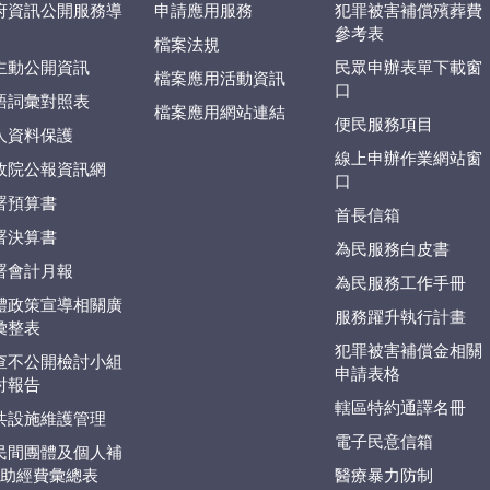
府資訊公開服務導
申請應用服務
犯罪被害補償殯葬費
參考表
檔案法規
主動公開資訊
民眾申辦表單下載窗
檔案應用活動資訊
口
語詞彙對照表
檔案應用網站連結
便民服務項目
人資料保護
線上申辦作業網站窗
政院公報資訊網
口
署預算書
首長信箱
署決算書
為民服務白皮書
署會計月報
為民服務工作手冊
體政策宣導相關廣
服務躍升執行計畫
彙整表
犯罪被害補償金相關
查不公開檢討小組
申請表格
討報告
轄區特約通譯名冊
共設施維護管理
電子民意信箱
民間團體及個人補
捐)助經費彙總表
醫療暴力防制