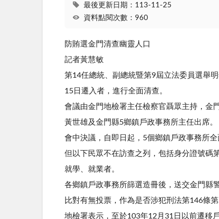
最後更新日期：113-11-25
資料點閱次數：960
防賄選金門清查幽靈人口
記者黃慧敏
第14任總統、副總統暨第9屆立法委員選舉
15日遷入者，進行全面清查。
會議由金門地檢署主任檢察官聶眾主持，金
黃世雄及金門縣5鄉鎮戶政事務所主任出席。
會中決議，自即日起，5個鄉鎮戶政事務所全面
但以下民眾不在訪查之列，包括身分證號碼第
就學、就業者。
各鄉鎮戶政事務所篩選造冊後，送交金門縣
比對有無投票，作為是否涉犯刑法第146條
地檢署表示，至於103年12月31日以前