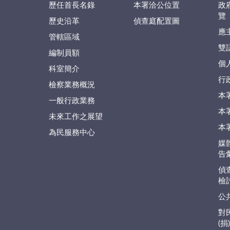
歷任首長名錄
本署洽公位置
政
覽
歷史沿革
偵查庭配置圖
應
管轄區域
雙
編制員額
個
科室簡介
行
檢察業務概況
本
一般行政業務
本
未來工作之展望
本
為民服務中心
媒
告
偵
檢
公
對
(