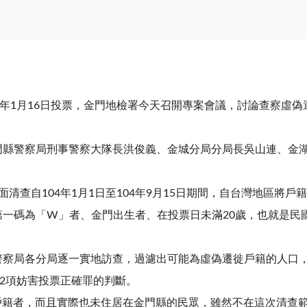
明年1月16日投票，金門地檢署今天召開專案會議，討論查察虛偽
門縣警察局刑事警察大隊長洪俊義、金城分局分局長吳山連、金
清查自104年1月1日至104年9月15日期間，自台灣地區將
一碼為「W」者、金門出生者、在投票日未滿20歲，也就是民國
警察局各分局逐一實地訪查，過濾出可能為虛偽遷徙戶籍的人口
第2項妨害投票正確罪的判斷。
遷移戶籍者，而且實際也未住居在金門縣的民眾，雖然不在這次清