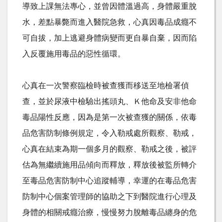
導致上課無法專心，並曾因體溫過高，身體嚴重脫
水，差點暴斃而進入醫院急救，心真因毒品成癮不
可自拔，加上逃避身體病變而更自暴自棄，因而陷
入反覆施用毒品的惡性循環。
心真在一次警察臨檢時被查獲而移送至地檢署偵
查，並於尿液中檢驗出搖頭丸、Ｋ他命及安非他命
毒品陽性反應，因為是第一次被查獲的關係，依毒
品危害防制條例規定，令入勒戒處所觀察、勒戒，
心真在結束為期一個多月的觀察、勒戒之後，被評
估為無繼續施用品傾向而釋放，釋放後被監所轉介
至毒品危害防制中心追蹤輔導，幸運的在毒品危害
防制中心個案管理師的協助之下到醫院進行心理及
身體的相關戒癮治療，慢慢努力脫離毒品纏身的危