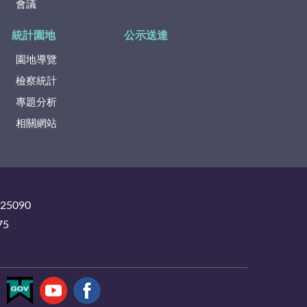
會議
統計園地
公示送達
園地導覽
檢察統計
專題分析
相關網站
325090
75