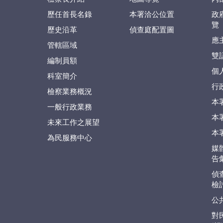
歷任首長名錄
本署洽公位置
政
覽
歷史沿革
偵查庭配置圖
應
管轄區域
雙
編制員額
個
科室簡介
行
檢察業務概況
本
一般行政業務
本
未來工作之展望
本
為民服務中心
媒
告
偵
檢
公
對