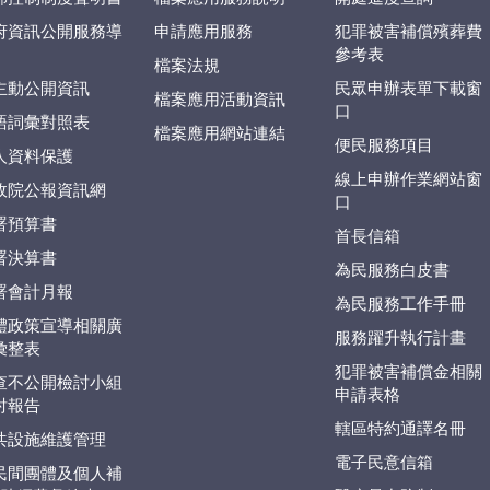
府資訊公開服務導
申請應用服務
犯罪被害補償殯葬費
參考表
檔案法規
主動公開資訊
民眾申辦表單下載窗
檔案應用活動資訊
口
語詞彙對照表
檔案應用網站連結
便民服務項目
人資料保護
線上申辦作業網站窗
政院公報資訊網
口
署預算書
首長信箱
署決算書
為民服務白皮書
署會計月報
為民服務工作手冊
體政策宣導相關廣
服務躍升執行計畫
彙整表
犯罪被害補償金相關
查不公開檢討小組
申請表格
討報告
轄區特約通譯名冊
共設施維護管理
電子民意信箱
民間團體及個人補