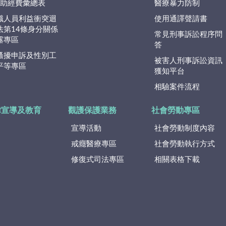
捐)助經費彙總表
醫療暴力防制
職人員利益衝突迴
使用通譯聲請書
法第14條身分關係
常見刑事訴訟程序問
露專區
答
騷擾申訴及性別工
被害人刑事訴訟資訊
平等專區
獲知平台
相驗案件流程
律宣導及教育
觀護保護業務
社會勞動專區
宣導活動
社會勞動制度內容
戒癮醫療專區
社會勞動執行方式
修復式司法專區
相關表格下載