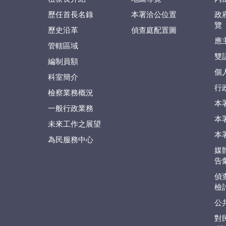
歷任首長名錄
本署洽公位置
政
覽
歷史沿革
偵查庭配置圖
應
管轄區域
雙
編制員額
個
科室簡介
行
檢察業務概況
本
一般行政業務
本
未來工作之展望
本
為民服務中心
媒
告
偵
檢
公
對