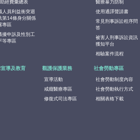
捐)助經費彙總表
醫療暴力防制
職人員利益衝突迴
使用通譯聲請書
法第14條身分關係
常見刑事訴訟程序問
露專區
答
騷擾申訴及性別工
被害人刑事訴訟資訊
平等專區
獲知平台
相驗案件流程
律宣導及教育
觀護保護業務
社會勞動專區
宣導活動
社會勞動制度內容
戒癮醫療專區
社會勞動執行方式
修復式司法專區
相關表格下載