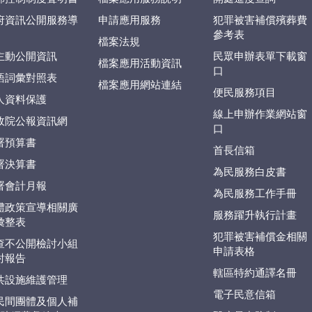
府資訊公開服務導
申請應用服務
犯罪被害補償殯葬費
參考表
檔案法規
主動公開資訊
民眾申辦表單下載窗
檔案應用活動資訊
口
語詞彙對照表
檔案應用網站連結
便民服務項目
人資料保護
線上申辦作業網站窗
政院公報資訊網
口
署預算書
首長信箱
署決算書
為民服務白皮書
署會計月報
為民服務工作手冊
體政策宣導相關廣
服務躍升執行計畫
彙整表
犯罪被害補償金相關
查不公開檢討小組
申請表格
討報告
轄區特約通譯名冊
共設施維護管理
電子民意信箱
民間團體及個人補