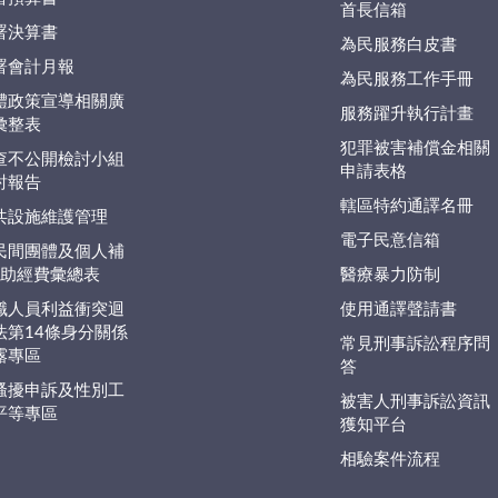
首長信箱
署決算書
為民服務白皮書
署會計月報
為民服務工作手冊
體政策宣導相關廣
服務躍升執行計畫
彙整表
犯罪被害補償金相關
查不公開檢討小組
申請表格
討報告
轄區特約通譯名冊
共設施維護管理
電子民意信箱
民間團體及個人補
捐)助經費彙總表
醫療暴力防制
職人員利益衝突迴
使用通譯聲請書
法第14條身分關係
常見刑事訴訟程序問
露專區
答
騷擾申訴及性別工
被害人刑事訴訟資訊
平等專區
獲知平台
相驗案件流程