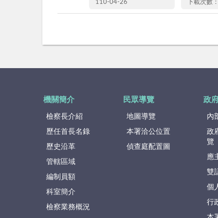
110-04-26
下載次數：
機關簡介
民眾導覽
政
檢察長介紹
地圖導覽
內
歷任首長名錄
本署洽公位置
政
覽
歷史沿革
偵查庭配置圖
應
管轄區域
雙
編制員額
個
科室簡介
行
檢察業務概況
本