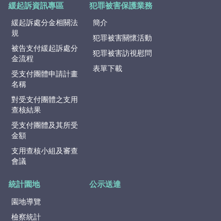
緩起訴資訊專區
犯罪被害保護業務
緩起訴處分金相關法
簡介
規
犯罪被害關懷活動
被告支付緩起訴處分
犯罪被害訪視慰問
金流程
表單下載
受支付團體申請計畫
名稱
對受支付團體之支用
查核結果
受支付團體及其所受
金額
支用查核小組及審查
會議
統計園地
公示送達
園地導覽
檢察統計