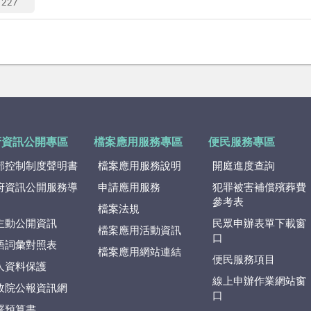
227
府資訊公開專區
檔案應用服務專區
便民服務專區
部控制制度聲明書
檔案應用服務說明
開庭進度查詢
府資訊公開服務導
申請應用服務
犯罪被害補償殯葬費
參考表
檔案法規
主動公開資訊
民眾申辦表單下載窗
檔案應用活動資訊
口
語詞彙對照表
檔案應用網站連結
便民服務項目
人資料保護
線上申辦作業網站窗
政院公報資訊網
口
署預算書