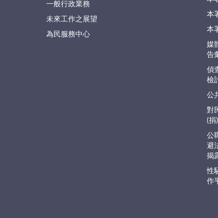
一般行政業務
本
未來工作之展望
本
為民服務中心
媒
告
偵
檢
公
對
(
公
避
揭
性
作