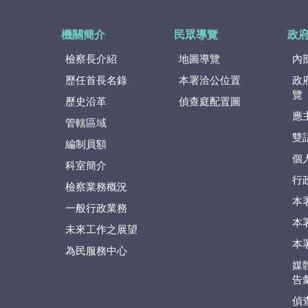
機關簡介
民眾導覽
政
檢察長介紹
地圖導覽
內
歷任首長名錄
本署洽公位置
政
覽
歷史沿革
偵查庭配置圖
應
管轄區域
雙
編制員額
個
科室簡介
行
檢察業務概況
本
一般行政業務
本
未來工作之展望
本
為民服務中心
媒
告
偵