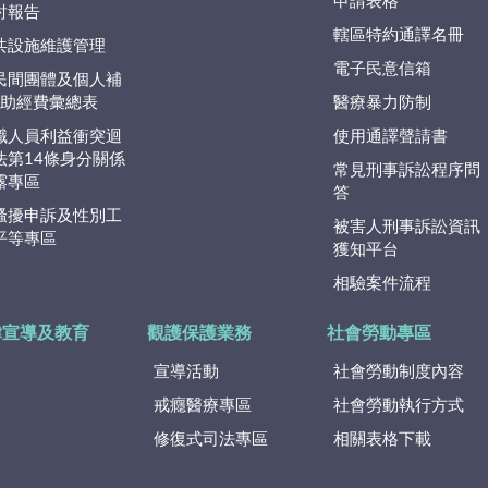
申請表格
討報告
轄區特約通譯名冊
共設施維護管理
電子民意信箱
民間團體及個人補
捐)助經費彙總表
醫療暴力防制
職人員利益衝突迴
使用通譯聲請書
法第14條身分關係
常見刑事訴訟程序問
露專區
答
騷擾申訴及性別工
被害人刑事訴訟資訊
平等專區
獲知平台
相驗案件流程
律宣導及教育
觀護保護業務
社會勞動專區
宣導活動
社會勞動制度內容
戒癮醫療專區
社會勞動執行方式
修復式司法專區
相關表格下載