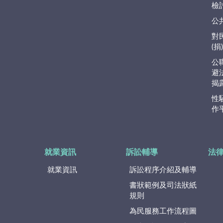
檢
公
對
(
公
避
揭
性
作
就業資訊
訴訟輔導
法
就業資訊
訴訟程序介紹及輔導
書狀範例及司法狀紙
規則
為民服務工作流程圖