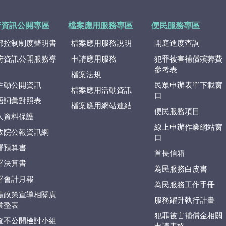
府資訊公開專區
檔案應用服務專區
便民服務專區
部控制制度聲明書
檔案應用服務說明
開庭進度查詢
府資訊公開服務導
申請應用服務
犯罪被害補償殯葬費
參考表
檔案法規
主動公開資訊
民眾申辦表單下載窗
檔案應用活動資訊
口
語詞彙對照表
檔案應用網站連結
便民服務項目
人資料保護
線上申辦作業網站窗
政院公報資訊網
口
署預算書
首長信箱
署決算書
為民服務白皮書
署會計月報
為民服務工作手冊
體政策宣導相關廣
服務躍升執行計畫
彙整表
犯罪被害補償金相關
查不公開檢討小組