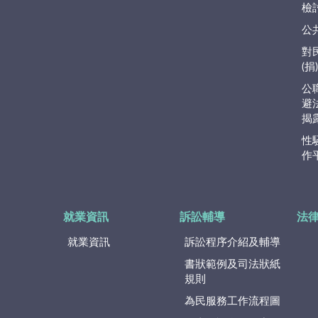
檢
公
對
(
公
避
揭
性
作
就業資訊
訴訟輔導
法
就業資訊
訴訟程序介紹及輔導
書狀範例及司法狀紙
規則
為民服務工作流程圖