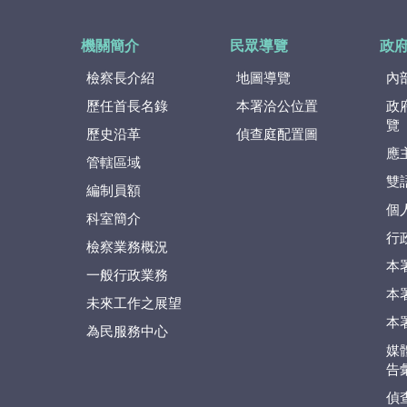
機關簡介
民眾導覽
政
檢察長介紹
地圖導覽
內
歷任首長名錄
本署洽公位置
政
覽
歷史沿革
偵查庭配置圖
應
管轄區域
雙
編制員額
個
科室簡介
行
檢察業務概況
本
一般行政業務
本
未來工作之展望
本
為民服務中心
媒
告
偵