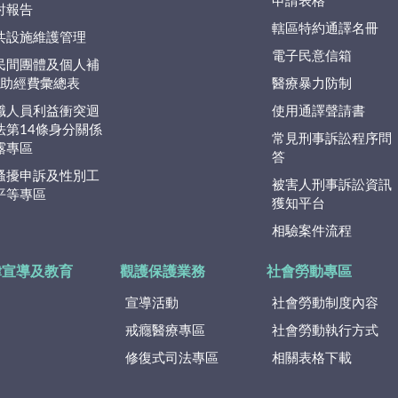
申請表格
討報告
轄區特約通譯名冊
共設施維護管理
電子民意信箱
民間團體及個人補
捐)助經費彙總表
醫療暴力防制
職人員利益衝突迴
使用通譯聲請書
法第14條身分關係
常見刑事訴訟程序問
露專區
答
騷擾申訴及性別工
被害人刑事訴訟資訊
平等專區
獲知平台
相驗案件流程
律宣導及教育
觀護保護業務
社會勞動專區
宣導活動
社會勞動制度內容
戒癮醫療專區
社會勞動執行方式
修復式司法專區
相關表格下載