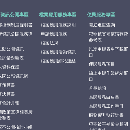
府資訊公開專區
檔案應用服務專區
便民服務專區
部控制制度聲明書
檔案應用服務說明
開庭進度查詢
府資訊公開服務導
申請應用服務
犯罪被害補償殯葬費
參考表
檔案法規
主動公開資訊
民眾申辦表單下載窗
檔案應用活動資訊
口
語詞彙對照表
檔案應用網站連結
便民服務項目
人資料保護
線上申辦作業網站窗
政院公報資訊網
口
署預算書
首長信箱
署決算書
為民服務白皮書
署會計月報
為民服務工作手冊
體政策宣導相關廣
服務躍升執行計畫
彙整表
犯罪被害補償金相關
查不公開檢討小組