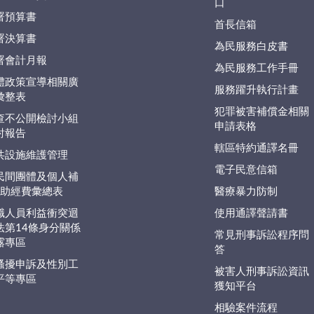
口
署預算書
首長信箱
署決算書
為民服務白皮書
署會計月報
為民服務工作手冊
體政策宣導相關廣
服務躍升執行計畫
彙整表
犯罪被害補償金相關
查不公開檢討小組
申請表格
討報告
轄區特約通譯名冊
共設施維護管理
電子民意信箱
民間團體及個人補
捐)助經費彙總表
醫療暴力防制
職人員利益衝突迴
使用通譯聲請書
法第14條身分關係
常見刑事訴訟程序問
露專區
答
騷擾申訴及性別工
被害人刑事訴訟資訊
平等專區
獲知平台
相驗案件流程