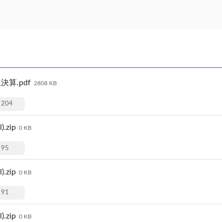
算.pdf
2808 KB
204
zip
0 KB
95
zip
0 KB
91
zip
0 KB