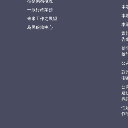
檢察業務概況
本
一般行政業務
本
未來工作之展望
本
為民服務中心
媒
告
偵
檢
公
對
(
公
避
揭
性
作