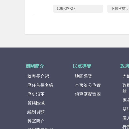
108-09-27
下載次數：
機關簡介
民眾導覽
政
檢察長介紹
地圖導覽
內
歷任首長名錄
本署洽公位置
政
覽
歷史沿革
偵查庭配置圖
應
管轄區域
雙
編制員額
個
科室簡介
行