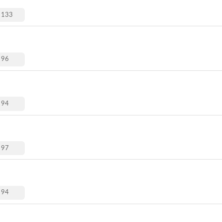
133
96
94
97
94