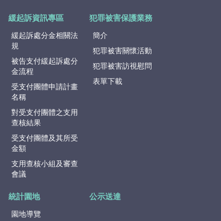
緩起訴資訊專區
犯罪被害保護業務
緩起訴處分金相關法
簡介
規
犯罪被害關懷活動
被告支付緩起訴處分
犯罪被害訪視慰問
金流程
表單下載
受支付團體申請計畫
名稱
對受支付團體之支用
查核結果
受支付團體及其所受
金額
支用查核小組及審查
會議
統計園地
公示送達
園地導覽