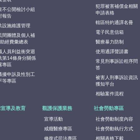
犯罪被害補償金相關
查不公開檢討小組
申請表格
討報告
轄區特約通譯名冊
共設施維護管理
電子民意信箱
民間團體及個人補
捐)助經費彙總表
醫療暴力防制
職人員利益衝突迴
使用通譯聲請書
法第14條身分關係
常見刑事訴訟程序問
露專區
答
騷擾申訴及性別工
被害人刑事訴訟資訊
平等專區
獲知平台
相驗案件流程
律宣導及教育
觀護保護業務
社會勞動專區
宣導活動
社會勞動制度內容
戒癮醫療專區
社會勞動執行方式
修復式司法專區
相關表格下載