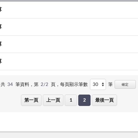
算
算
算
算
共
34
筆資料，第
2/2
頁，
每頁顯示筆數
筆
確定
第一頁
上一頁
1
2
最後一頁