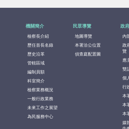
機關簡介
民眾導覽
政
檢察長介紹
地圖導覽
內
歷任首長名錄
本署洽公位置
政
覽
歷史沿革
偵查庭配置圖
應
管轄區域
雙
編制員額
個
科室簡介
行
檢察業務概況
本
一般行政業務
本
未來工作之展望
本
為民服務中心
媒
告