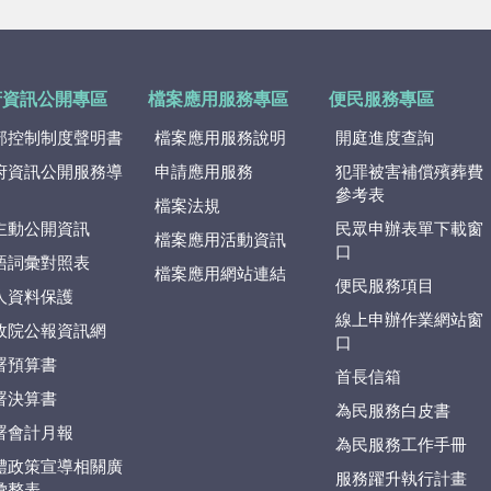
府資訊公開專區
檔案應用服務專區
便民服務專區
部控制制度聲明書
檔案應用服務說明
開庭進度查詢
府資訊公開服務導
申請應用服務
犯罪被害補償殯葬費
參考表
檔案法規
主動公開資訊
民眾申辦表單下載窗
檔案應用活動資訊
口
語詞彙對照表
檔案應用網站連結
便民服務項目
人資料保護
線上申辦作業網站窗
政院公報資訊網
口
署預算書
首長信箱
署決算書
為民服務白皮書
署會計月報
為民服務工作手冊
體政策宣導相關廣
服務躍升執行計畫
彙整表