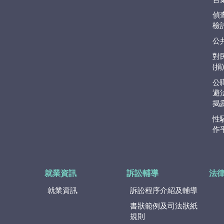
偵
檢
公
對
(
公
避
揭
性
作
就業資訊
訴訟輔導
法
就業資訊
訴訟程序介紹及輔導
書狀範例及司法狀紙
規則