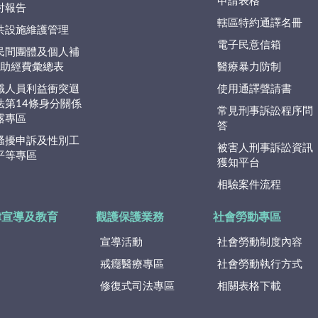
申請表格
討報告
轄區特約通譯名冊
共設施維護管理
電子民意信箱
民間團體及個人補
捐)助經費彙總表
醫療暴力防制
職人員利益衝突迴
使用通譯聲請書
法第14條身分關係
常見刑事訴訟程序問
露專區
答
騷擾申訴及性別工
被害人刑事訴訟資訊
平等專區
獲知平台
相驗案件流程
律宣導及教育
觀護保護業務
社會勞動專區
宣導活動
社會勞動制度內容
戒癮醫療專區
社會勞動執行方式
修復式司法專區
相關表格下載