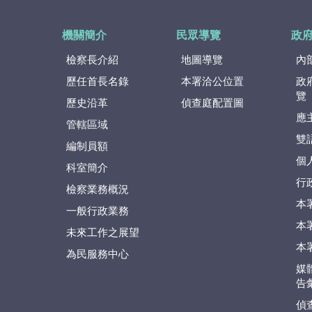
機關簡介
民眾導覽
政
檢察長介紹
地圖導覽
內
歷任首長名錄
本署洽公位置
政
覽
歷史沿革
偵查庭配置圖
應
管轄區域
雙
編制員額
個
科室簡介
行
檢察業務概況
本
一般行政業務
本
未來工作之展望
本
為民服務中心
媒
告
偵