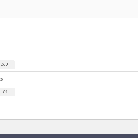
260
KB
101