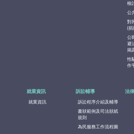
檢
公
對
(
公
避
揭
性
作
就業資訊
訴訟輔導
法
就業資訊
訴訟程序介紹及輔導
書狀範例及司法狀紙
規則
為民服務工作流程圖