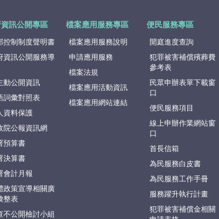
府資訊公開專區
檔案應用服務專區
便民服務專區
部控制制度聲明書
檔案應用服務說明
開庭進度查詢
府資訊公開服務導
申請應用服務
犯罪被害補償殯葬費
參考表
檔案法規
主動公開資訊
民眾申辦表單下載窗
檔案應用活動資訊
口
語詞彙對照表
檔案應用網站連結
便民服務項目
人資料保護
線上申辦作業網站窗
政院公報資訊網
口
署預算書
首長信箱
署決算書
為民服務白皮書
署會計月報
為民服務工作手冊
體政策宣導相關廣
服務躍升執行計畫
彙整表
犯罪被害補償金相關
查不公開檢討小組