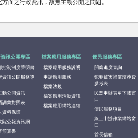
此方面之行政資訊，故無主動公開之問題。
府資訊公開專區
檔案應用服務專區
便民服務專區
部控制制度聲明書
檔案應用服務說明
開庭進度查詢
府資訊公開服務導
申請應用服務
犯罪被害補償殯葬費
參考表
檔案法規
主動公開資訊
民眾申辦表單下載窗
檔案應用活動資訊
口
語詞彙對照表
檔案應用網站連結
便民服務項目
人資料保護
線上申辦作業網站窗
政院公報資訊網
口
署預算書
首長信箱