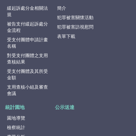
緩起訴處分金相關法
簡介
規
犯罪被害關懷活動
被告支付緩起訴處分
犯罪被害訪視慰問
金流程
表單下載
受支付團體申請計畫
名稱
對受支付團體之支用
查核結果
受支付團體及其所受
金額
支用查核小組及審查
會議
統計園地
公示送達
園地導覽
檢察統計