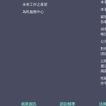
本
未來工作之展望
本
為民服務中心
媒
告
偵
檢
公
對
(
公
避
揭
性
作
就業資訊
訴訟輔導
法