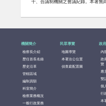
十、合議制機關之會議紀錄。本署無
機關簡介
民眾導覽
政
檢察長介紹
地圖導覽
內
歷任首長名錄
本署洽公位置
政
覽
歷史沿革
偵查庭配置圖
應
管轄區域
雙
編制員額
個
科室簡介
行
檢察業務概況
本
一般行政業務