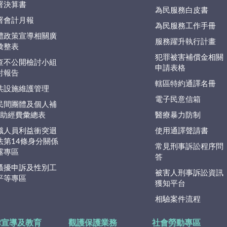
署決算書
為民服務白皮書
署會計月報
為民服務工作手冊
體政策宣導相關廣
服務躍升執行計畫
彙整表
犯罪被害補償金相關
查不公開檢討小組
申請表格
討報告
轄區特約通譯名冊
共設施維護管理
電子民意信箱
民間團體及個人補
捐)助經費彙總表
醫療暴力防制
職人員利益衝突迴
使用通譯聲請書
法第14條身分關係
常見刑事訴訟程序問
露專區
答
騷擾申訴及性別工
被害人刑事訴訟資訊
平等專區
獲知平台
相驗案件流程
律宣導及教育
觀護保護業務
社會勞動專區