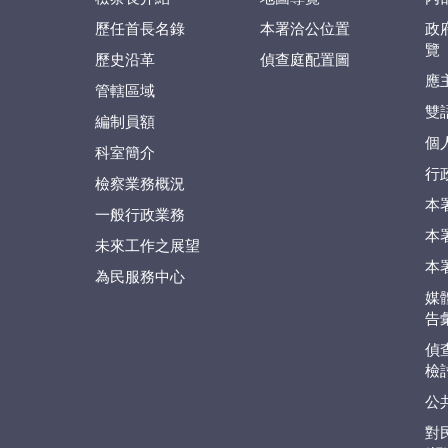
歷任首長名錄
本署洽公位置
政
覽
歷史沿革
偵查庭配置圖
應
管轄區域
雙
編制員額
個
科室簡介
行
檢察業務概況
本
一般行政業務
本
未來工作之展望
本
為民服務中心
媒
告
偵
檢
公
對