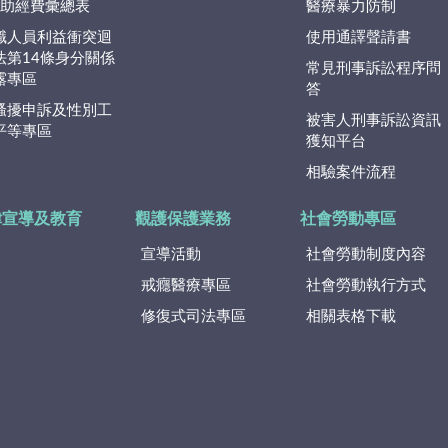
捐)助經費彙總表
醫療暴力防制
職人員利益衝突迴
使用通譯聲請書
法第14條身分關係
常見刑事訴訟程序問
露專區
答
騷擾申訴及性別工
被害人刑事訴訟資訊
平等專區
獲知平台
相驗案件流程
律宣導及教育
觀護保護業務
社會勞動專區
宣導活動
社會勞動制度內容
戒癮醫療專區
社會勞動執行方式
修復式司法專區
相關表格下載