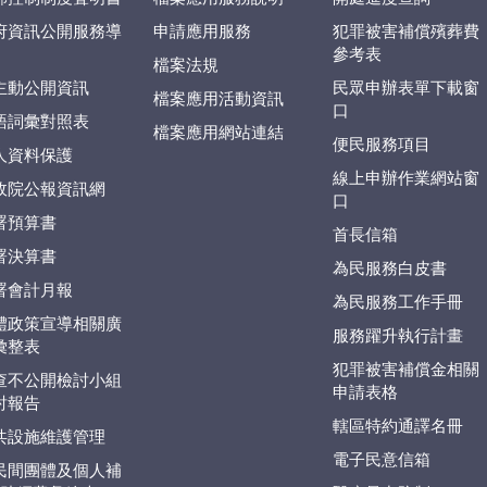
府資訊公開服務導
申請應用服務
犯罪被害補償殯葬費
參考表
檔案法規
主動公開資訊
民眾申辦表單下載窗
檔案應用活動資訊
口
語詞彙對照表
檔案應用網站連結
便民服務項目
人資料保護
線上申辦作業網站窗
政院公報資訊網
口
署預算書
首長信箱
署決算書
為民服務白皮書
署會計月報
為民服務工作手冊
體政策宣導相關廣
服務躍升執行計畫
彙整表
犯罪被害補償金相關
查不公開檢討小組
申請表格
討報告
轄區特約通譯名冊
共設施維護管理
電子民意信箱
民間團體及個人補