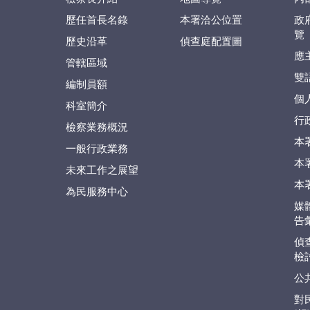
歷任首長名錄
本署洽公位置
政
覽
歷史沿革
偵查庭配置圖
應
管轄區域
雙
編制員額
個
科室簡介
行
檢察業務概況
本
一般行政業務
本
未來工作之展望
本
為民服務中心
媒
告
偵
檢
公
對