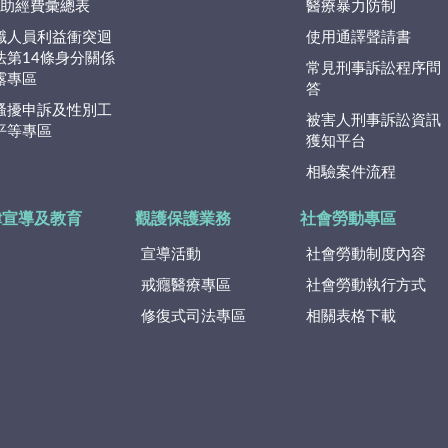
捐)助經費彙總表
醫療暴力防制
職人員利益衝突迴
使用通譯聲請書
法第14條身分關係
常見刑事訴訟程序問
露專區
答
騷擾申訴及性別工
被害人刑事訴訟資訊
平等專區
獲知平台
相驗案件流程
律宣導及教育
觀護保護業務
社會勞動專區
宣導活動
社會勞動制度內容
戒癮醫療專區
社會勞動執行方式
修復式司法專區
相關表格下載