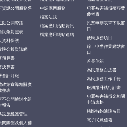
府資訊公開服務導
申請應用服務
犯罪被害補償殯葬費
參考表
檔案法規
主動公開資訊
民眾申辦表單下載窗
檔案應用活動資訊
口
語詞彙對照表
檔案應用網站連結
便民服務項目
人資料保護
線上申辦作業網站窗
政院公報資訊網
口
署預算書
首長信箱
署決算書
為民服務白皮書
署會計月報
為民服務工作手冊
體政策宣導相關廣
服務躍升執行計畫
彙整表
犯罪被害補償金相關
查不公開檢討小組
申請表格
討報告
轄區特約通譯名冊
共設施維護管理
電子民意信箱
民間團體及個人補