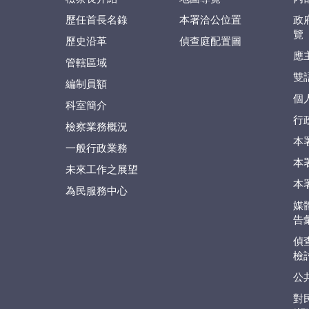
歷任首長名錄
本署洽公位置
政
覽
歷史沿革
偵查庭配置圖
應
管轄區域
雙
編制員額
個
科室簡介
行
檢察業務概況
本
一般行政業務
本
未來工作之展望
本
為民服務中心
媒
告
偵
檢
公
對