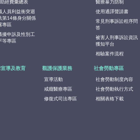
捐)助經費彙總表
醫療暴力防制
職人員利益衝突迴
使用通譯聲請書
法第14條身分關係
常見刑事訴訟程序問
露專區
答
騷擾申訴及性別工
被害人刑事訴訟資訊
平等專區
獲知平台
相驗案件流程
律宣導及教育
觀護保護業務
社會勞動專區
宣導活動
社會勞動制度內容
戒癮醫療專區
社會勞動執行方式
修復式司法專區
相關表格下載