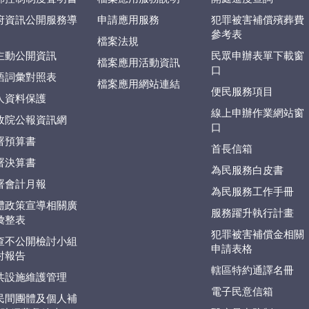
府資訊公開服務導
申請應用服務
犯罪被害補償殯葬費
參考表
檔案法規
主動公開資訊
民眾申辦表單下載窗
檔案應用活動資訊
口
語詞彙對照表
檔案應用網站連結
便民服務項目
人資料保護
線上申辦作業網站窗
政院公報資訊網
口
署預算書
首長信箱
署決算書
為民服務白皮書
署會計月報
為民服務工作手冊
體政策宣導相關廣
服務躍升執行計畫
彙整表
犯罪被害補償金相關
查不公開檢討小組
申請表格
討報告
轄區特約通譯名冊
共設施維護管理
電子民意信箱
民間團體及個人補